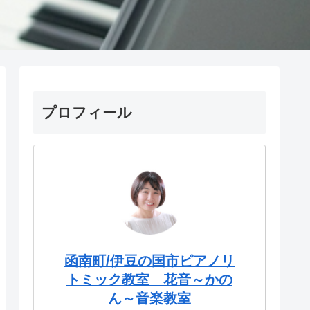
プロフィール
函南町/伊豆の国市ピアノリ
トミック教室 花音～かの
ん～音楽教室